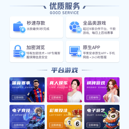
首页
上一页
1
下一页
尾页
友情链接:
联系信息
联系人：赵先生
电话：111 0000 1111
邮箱：55555554@qq.com
扫一扫二维码
地址：东莞市塘厦镇