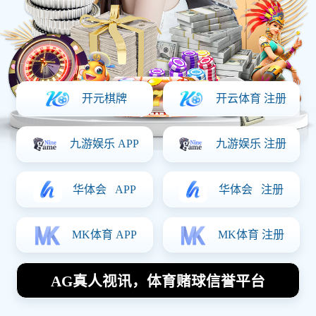
企业动态
行业资讯
常见问题
造纸业七公司三季报报喜
多家造纸企业平均净利润
净利平均增近200%
增幅高达193%
10月25日晚间，有晨鸣纸业、
截至10月25日晚间，晨鸣纸
广东甘化和恒丰纸业···
业、广东甘化、恒丰纸···
>
>
2025-06-18
2025-06-18
7家造纸企业平均净利润翻
选择与发动机相匹配的锂
倍，2017全球标签市···
电池容量
据国家新闻出版广电总局发布
我们一般选择锂电池都会根据
的新闻出版产业分析···
自己的需要从而选择···
>
>
2025-06-18
2025-06-18