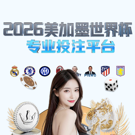
网站地图
k1集团(体育股份有限公司)-十年品牌 值得信赖
网站首页
关于我们
越南专线
缅甸专线
台湾专线
泰国专线
柬埔寨专线
联系我们
越南：破获有史以来最大的走私电子烟
仓库